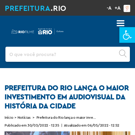
PREFEITURA
.RIO
-A
+A
Ba
Pesquisar
PREFEITURA DO RIO LANÇA O MAIOR
INVESTIMENTO EM AUDIOVISUAL DA
HISTÓRIA DA CIDADE
Início
>
Notícias
>
Prefeitura do Rio lança o maior investimento em audiovisual d
Publicado em 30/03/2022 - 12:35
|
Atualizado em 06/05/2022 - 12:52