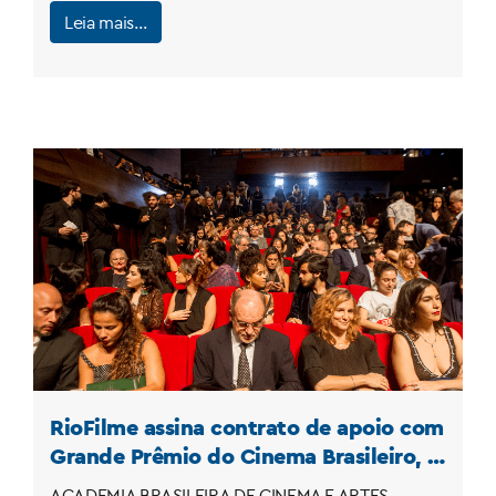
Leia mais…
RioFilme assina contrato de apoio com
Grande Prêmio do Cinema Brasileiro, e
evento volta a acontecer no Rio de
ACADEMIA BRASILEIRA DE CINEMA E ARTES